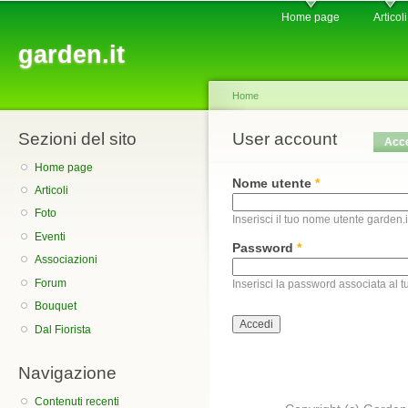
Main menu
Sk
Home page
Articoli
ma
garden.it
co
Home
Sezioni del sito
You are here
User account
Primary tabs
Acc
Home page
Nome utente
*
Articoli
Foto
Inserisci il tuo nome utente garden.i
Eventi
Password
*
Associazioni
Forum
Inserisci la password associata al 
Bouquet
Dal Fiorista
Navigazione
Contenuti recenti