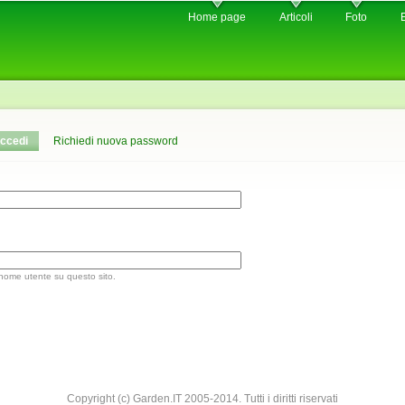
Skip to
Home page
Articoli
Foto
main
content
ccedi
(active tab)
Richiedi nuova password
 nome utente su questo sito.
Copyright (c) Garden.IT 2005-2014. Tutti i diritti riservati