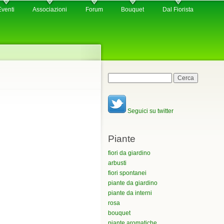
Eventi
Associazioni
Forum
Bouquet
Dal Fiorista
Maschera di ricerca
Cerca
Seguici su twitter
Piante
fiori da giardino
arbusti
fiori spontanei
piante da giardino
piante da interni
rosa
bouquet
piante aromatiche