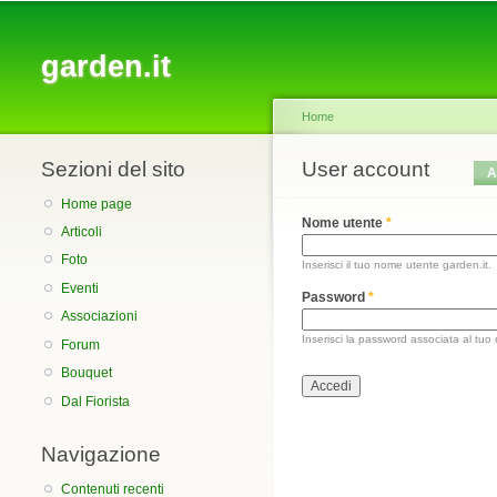
Main menu
garden.it
Home
Sezioni del sito
You are here
User account
Primary tabs
A
Home page
Nome utente
*
Articoli
Foto
Inserisci il tuo nome utente garden.it.
Eventi
Password
*
Associazioni
Inserisci la password associata al tuo
Forum
Bouquet
Dal Fiorista
Navigazione
Contenuti recenti