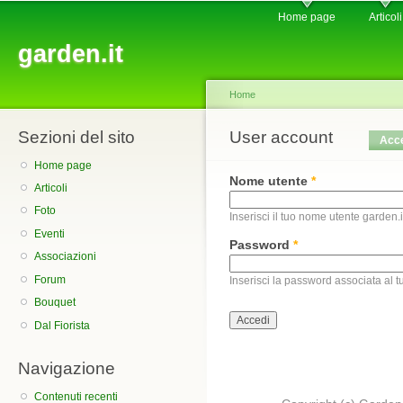
Main menu
Sk
Home page
Articoli
ma
garden.it
co
Home
Sezioni del sito
You are here
User account
Primary tabs
Acc
Home page
Nome utente
*
Articoli
Foto
Inserisci il tuo nome utente garden.i
Eventi
Password
*
Associazioni
Forum
Inserisci la password associata al 
Bouquet
Dal Fiorista
Navigazione
Contenuti recenti