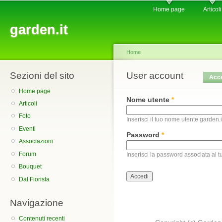
Main menu
Sk
Home page
Articoli
ma
garden.it
co
Home
Sezioni del sito
You are here
User account
Primary tabs
Acc
Home page
Nome utente
*
Articoli
Foto
Inserisci il tuo nome utente garden.i
Eventi
Password
*
Associazioni
Forum
Inserisci la password associata al 
Bouquet
Dal Fiorista
Navigazione
Contenuti recenti