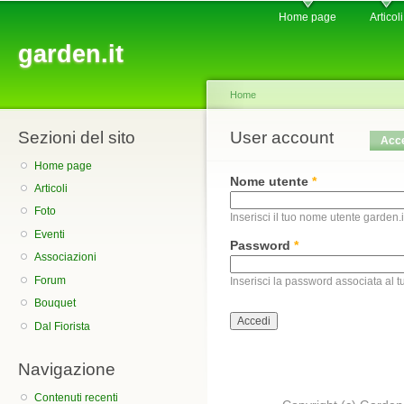
Main menu
Sk
Home page
Articoli
ma
garden.it
co
Home
Sezioni del sito
You are here
User account
Primary tabs
Acc
Home page
Nome utente
*
Articoli
Foto
Inserisci il tuo nome utente garden.i
Eventi
Password
*
Associazioni
Forum
Inserisci la password associata al 
Bouquet
Dal Fiorista
Navigazione
Contenuti recenti