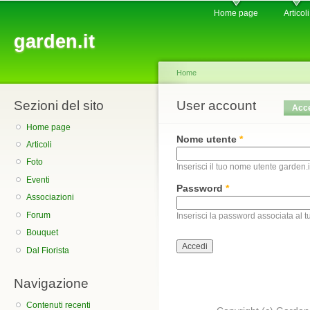
Main menu
Sk
Home page
Articoli
ma
garden.it
co
Home
Sezioni del sito
You are here
User account
Primary tabs
Acc
Home page
Nome utente
*
Articoli
Foto
Inserisci il tuo nome utente garden.i
Eventi
Password
*
Associazioni
Forum
Inserisci la password associata al 
Bouquet
Dal Fiorista
Navigazione
Contenuti recenti