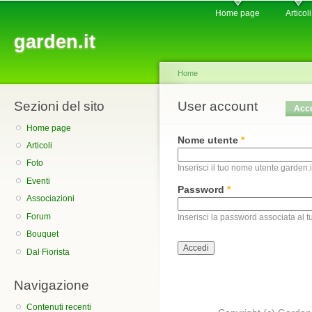
Main menu
Sk
Home page
Articoli
ma
garden.it
co
Home
Sezioni del sito
You are here
User account
Primary tabs
Acc
Home page
Nome utente
*
Articoli
Foto
Inserisci il tuo nome utente garden.i
Eventi
Password
*
Associazioni
Forum
Inserisci la password associata al 
Bouquet
Dal Fiorista
Navigazione
Contenuti recenti