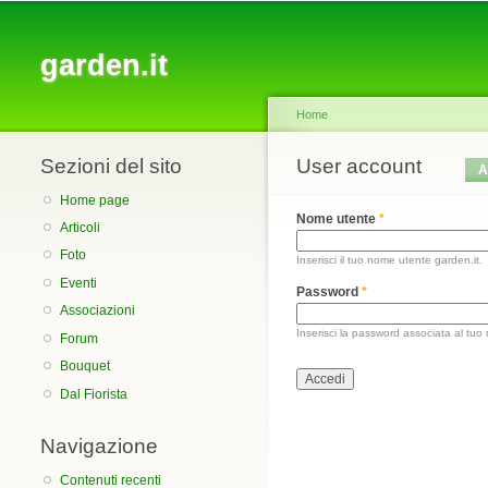
Main menu
garden.it
Home
Sezioni del sito
You are here
User account
Primary tabs
A
Home page
Nome utente
*
Articoli
Foto
Inserisci il tuo nome utente garden.it.
Eventi
Password
*
Associazioni
Inserisci la password associata al tuo
Forum
Bouquet
Dal Fiorista
Navigazione
Contenuti recenti