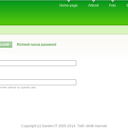
Skip to
Home page
Articoli
Foto
main
content
ccedi
(active tab)
Richiedi nuova password
 nome utente su questo sito.
Copyright (c) Garden.IT 2005-2014. Tutti i diritti riservati