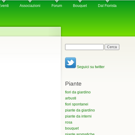
Eventi
Associazioni
Forum
Bouquet
Dal Fiorista
Maschera di ricerca
Cerca
Seguici su twitter
Piante
fiori da giardino
arbusti
fiori spontanei
piante da giardino
piante da interni
rosa
bouquet
piante aromatiche