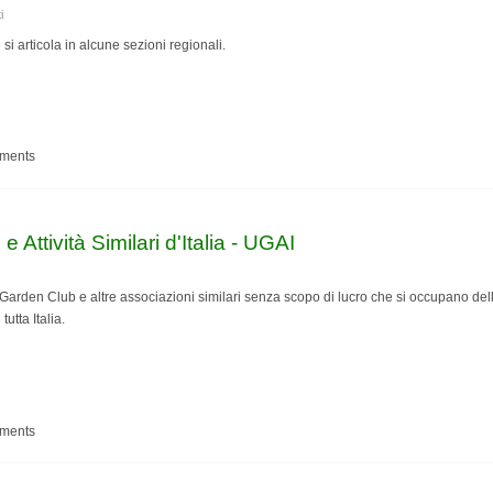
i
i articola in alcune sezioni regionali.
Cactus & Co.
mments
Attività Similari d'Italia - UGAI
Garden Club e altre associazioni similari senza scopo di lucro che si occupano del
tutta Italia.
lub e Attività Similari d'Italia - UGAI
mments