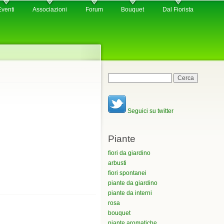
Eventi
Associazioni
Forum
Bouquet
Dal Fiorista
Maschera di ricerca
Cerca
Seguici su twitter
Piante
fiori da giardino
arbusti
fiori spontanei
piante da giardino
piante da interni
rosa
bouquet
piante aromatiche