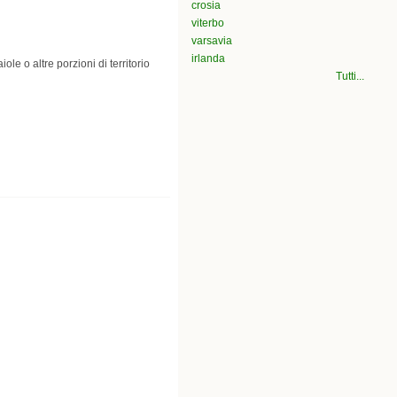
crosia
viterbo
varsavia
irlanda
e o altre porzioni di territorio
Tutti...