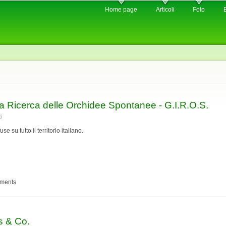
Skip to
Home page
Articoli
Foto
main
content
la Ricerca delle Orchidee Spontanee - G.I.R.O.S.
i
 su tutto il territorio italiano.
o per la Ricerca delle Orchidee Spontanee - G.I.R.O.S.
mments
s & Co.