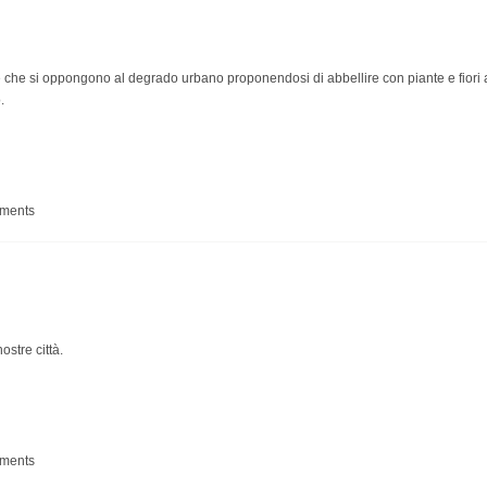
che si oppongono al degrado urbano proponendosi di abbellire con piante e fiori aiol
.
ening
mments
ostre città.
mments