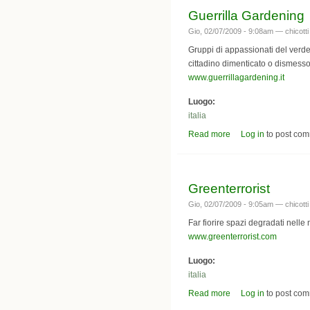
Guerrilla Gardening
Gio, 02/07/2009 - 9:08am —
chicotti
Gruppi di appassionati del verde 
cittadino dimenticato o dismesso
www.guerrillagardening.it
Luogo:
italia
Read more
about Guerrilla Gard
Log in
to post co
Greenterrorist
Gio, 02/07/2009 - 9:05am —
chicotti
Far fiorire spazi degradati nelle n
www.greenterrorist.com
Luogo:
italia
Read more
about Greenterrorist
Log in
to post co