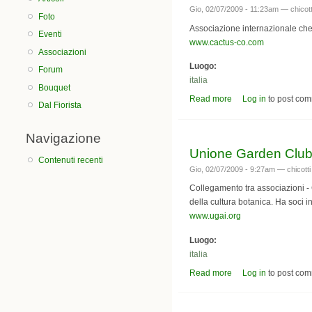
Gio, 02/07/2009 - 11:23am —
chicott
Foto
Associazione internazionale che s
Eventi
www.cactus-co.com
Associazioni
Luogo:
Forum
italia
Bouquet
Read more
about Associazione 
Log in
to post co
Dal Fiorista
Navigazione
Unione Garden Club e 
Contenuti recenti
Gio, 02/07/2009 - 9:27am —
chicotti
Collegamento tra associazioni - 
della cultura botanica. Ha soci in 
www.ugai.org
Luogo:
italia
Read more
about Unione Garden C
Log in
to post co