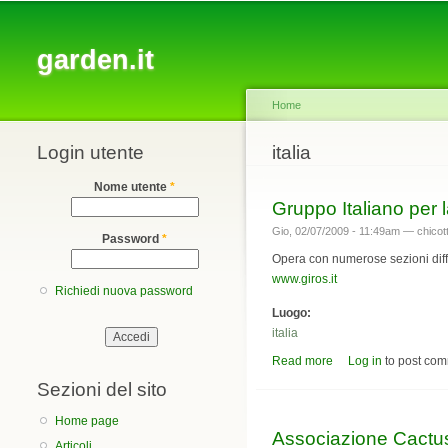
Main menu
garden.it
Home
Login utente
You are here
italia
Nome utente
*
Gruppo Italiano per 
Gio, 02/07/2009 - 11:49am —
chicott
Password
*
Opera con numerose sezioni diffuse
www.giros.it
Richiedi nuova password
Luogo:
italia
Read more
about Gruppo Italian
Log in
to post co
Sezioni del sito
Home page
Associazione Cactu
Articoli