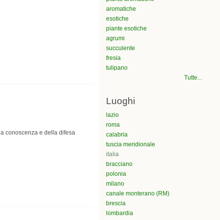
aromatiche
esotiche
piante esotiche
agrumi
succulente
fresia
tulipano
Tutte...
Luoghi
lazio
roma
la conoscenza e della difesa
calabria
tuscia meridionale
italia
bracciano
polonia
milano
canale monterano (RM)
brescia
lombardia