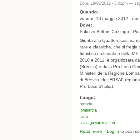
Dom, 19/02/2012 - 5:01pm —
seg
Quando:
venerdì 18 maggio 2012 - do
Dove:
Palazzo Bettoni Cazzago - Pa
Giunta alla Quattordicesima edi
rare e classiche, che si fregia
fieristica nazionale e della M
2010 e 2011, è organizzata d
(Brescia) e dalla Pro Loco Com
Ministeri della Regione Lombar
di Brescia, dell’ERSAF region
Pro Loco d’Italia).
Luogo:
brescia
lombardia
italia
cazzago san martino
Read more
Log in
to post c
about Franciacorta in
Storia, fragranze e sap