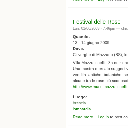
Festival delle Rose
Lun, 01/06/2009 - 7:46pm —
chic
Quando:
13 - 14 giugno 2009
Dove:
Ciliverghe di Mazzano (BS), l
Villa Mazzucchelli - 3a edizion
Una mostra mercato suggestiva
vendita: antiche, botaniche, s
alcune tra le rose più sconosci
http://www.museimazzucchelli.it
Luogo:
brescia
lombardia
Read more
Log in
to post c
about Festival delle R