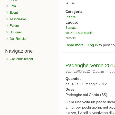
tema.
Foto
Categoria:
Eventi
Piante
Associazioni
Luogo:
Forum
Bornato
Bouquet
cazzago san martino
brescia
Dal Fiorista
Read more
Log in
to post c
about Franciacorta in 
Navigazione
Contenuti recenti
Padenghe Verde 201
Sab, 31/03/2012 - 2:55am —
Bea
Quando:
dal 18 al 20 maggio 2012
Dove:
Padenghe sul Garda (BS)
C’era una volta un paese incan
anno, per pochi giorni, nel pi
piazze, i vicoli si vestivano di