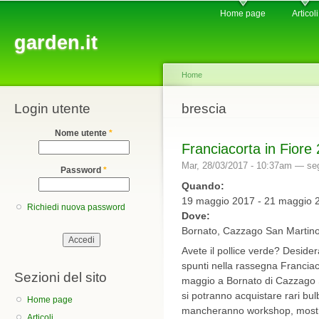
Main menu
Sk
Home page
Articoli
ma
garden.it
co
Home
Login utente
You are here
brescia
Nome utente
*
Franciacorta in Fiore
Mar, 28/03/2017 - 10:37am —
se
Password
*
Quando:
19 maggio 2017 - 21 maggio 
Richiedi nuova password
Dove:
Bornato, Cazzago San Martino
Avete il pollice verde? Desidera
spunti nella rassegna Franciac
Sezioni del sito
maggio a Bornato di Cazzago S
si potranno acquistare rari bulbi
Home page
mancheranno workshop, mostre 
Articoli