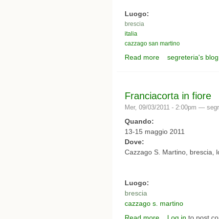
Luogo:
brescia
italia
cazzago san martino
Read more
segreteria's blog
about laboratori di de
Franciacorta in fiore
Mer, 09/03/2011 - 2:00pm —
segr
Quando:
13-15 maggio 2011
Dove:
Cazzago S. Martino, brescia, 
Luogo:
brescia
cazzago s. martino
Read more
Log in
to post c
about Franciacorta in f