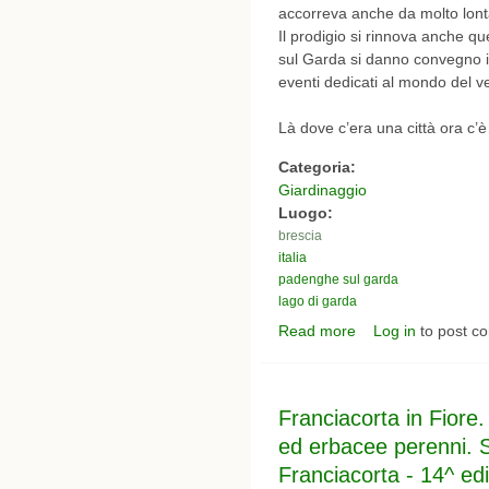
accorreva anche da molto lont
Il prodigio si rinnova anche q
sul Garda si danno convegno i g
eventi dedicati al mondo del v
Là dove c’era una città ora c’è
Categoria:
Giardinaggio
Luogo:
brescia
italia
padenghe sul garda
lago di garda
Read more
Log in
to post c
about Padenghe Verd
Franciacorta in Fiore
ed erbacee perenni. S
Franciacorta - 14^ ed