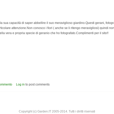
a sua capacità di saper abbellire il suo meraviglioso giardino.Questi gerani, fotogr
rticolare attenzione.Non conosco i fiori ( anche se li ritengo meravigliosi) quindi non
della vera e propria specie di geranio che ho fotografato.Complimenti per il sito!!
rdino di mia zia.
commento
Log in
to post comments
Copyright (c) Garden.IT 2005-2014. Tutti i diritti riservati