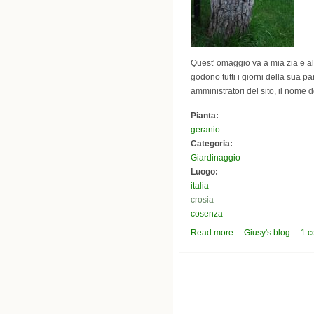
Quest' omaggio va a mia zia e all
godono tutti i giorni della sua pa
amministratori del sito, il nome 
Pianta:
geranio
Categoria:
Giardinaggio
Luogo:
italia
crosia
cosenza
Read more
about I gerani del gia
Giusy's blog
1 