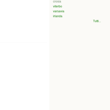
crosia
viterbo
varsavia
irlanda
Tutti...