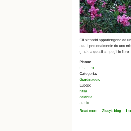
Gli oleandri appartengono ad un 
curati personalmente da una mia c
grazie a questi cespugli in fiore.
Pianta:
oleandro
Categoria:
Giardinaggio
Luogo:
italia
calabria
crosia
Read more
about viale di oleandr
Giusy's blog
1 