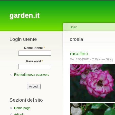
Main menu
garden.it
Home
Login utente
You are here
crosia
Nome utente
*
roselline.
Mer, 15/06/2011 - 7:20pm —
Giusy
Password
*
Richiedi nuova password
Sezioni del sito
Home page
Articoli