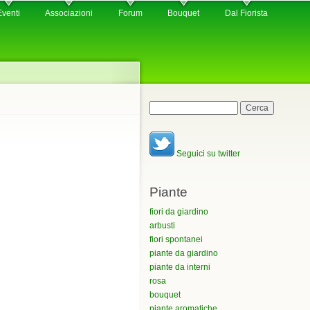
Eventi
Associazioni
Forum
Bouquet
Dal Fiorista
Maschera di ricerca
Cerca
Seguici su twitter
Piante
fiori da giardino
arbusti
fiori spontanei
piante da giardino
piante da interni
rosa
bouquet
piante aromatiche