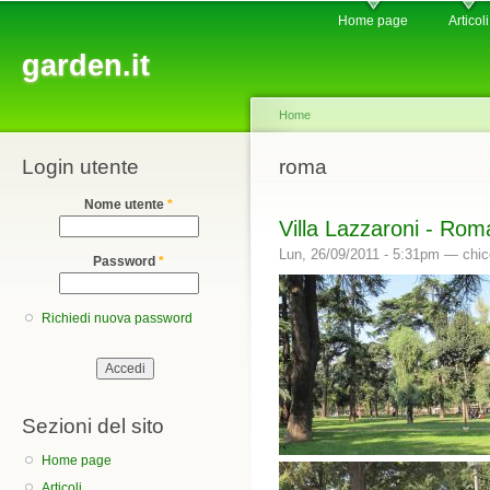
Main menu
Sk
Home page
Articoli
ma
garden.it
co
Home
Login utente
You are here
roma
Nome utente
*
Villa Lazzaroni - Rom
Lun, 26/09/2011 - 5:31pm —
chic
Password
*
Richiedi nuova password
Sezioni del sito
Home page
Articoli