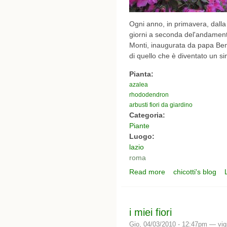
Ogni anno, in primavera, dalla f
giorni a seconda del'andamento 
Monti, inaugurata da papa Bene
di quello che è diventato un si
Pianta:
azalea
rhododendron
arbusti fiori da giardino
Categoria:
Piante
Luogo:
lazio
roma
Read more
chicotti's blog
about azalee a piazza
i miei fiori
Gio, 04/03/2010 - 12:47pm —
vig