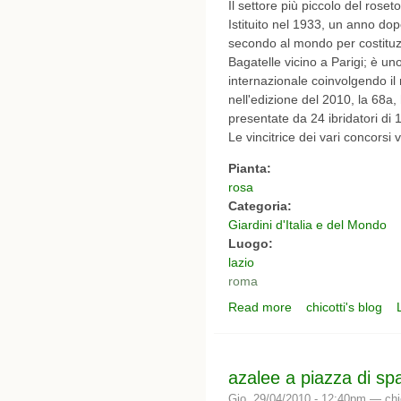
Il settore più piccolo del rose
Istituito nel 1933, un anno dop
secondo al mondo per costituzi
Bagatelle vicino a Parigi; è uno
internazionale coinvolgendo il
nell'edizione del 2010, la 68a,
presentate da 24 ibridatori di 
Le vincitrice dei vari concorsi
Pianta:
rosa
Categoria:
Giardini d'Italia e del Mondo
Luogo:
lazio
roma
Read more
chicotti's blog
about ROSETO COMU
azalee a piazza di s
Gio, 29/04/2010 - 12:40pm —
chi