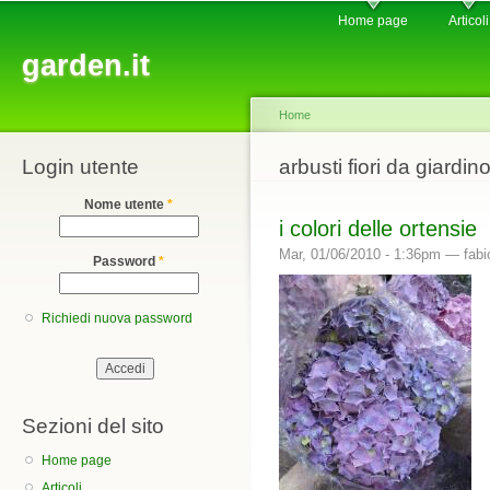
Main menu
Sk
Home page
Articoli
ma
garden.it
co
Home
Login utente
You are here
arbusti fiori da giardin
Nome utente
*
i colori delle ortensie
Mar, 01/06/2010 - 1:36pm —
fabi
Password
*
Richiedi nuova password
Sezioni del sito
Home page
Articoli