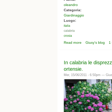
oleandro
Categoria:
Giardinaggio
Luogo:
italia
calabria
crosia
Read more
Giusy's blog
1
about viale di oleandri
In calabria le disprez
ortensie.
Mer, 15/06/2011 - 6:50pm —
Giu