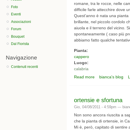
romane, tra le rocce, nelle c
Foto
difficile farle attecchire dove u
Eventi
Quest'anno è nata una pianta m
brillante, nel piccolo cordolo c
Associazioni
aiuola e il terreno del vicino.
Forum
spontaneamente ( caso più prop
Bouquet
abbiamo fatto qualche tentativo
Dal Fiorista
Pianta:
cappero
Navigazione
Luogo:
Contenuti recenti
calabria
Read more
bianca's blog
L
about un bel fiore!
ortensie e sfortuna
Gio, 04/08/2011 - 4:59pm —
bian
Non sono ancora riuscita a sap
che la pianta di ortensie, in Ca
Mi è, però, capitato di sentire 