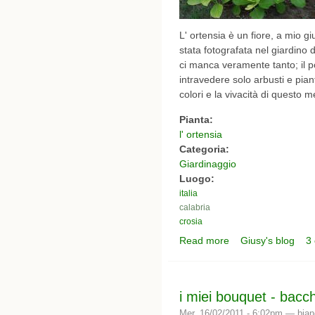
L' ortensia è un fiore, a mio gi
stata fotografata nel giardino 
ci manca veramente tanto; il po
intravedere solo arbusti e piant
colori e la vivacità di questo m
Pianta:
l' ortensia
Categoria:
Giardinaggio
Luogo:
italia
calabria
crosia
Read more
Giusy's blog
3
about In calabria le di
i miei bouquet - bacch
Mer, 16/02/2011 - 6:02pm —
bia