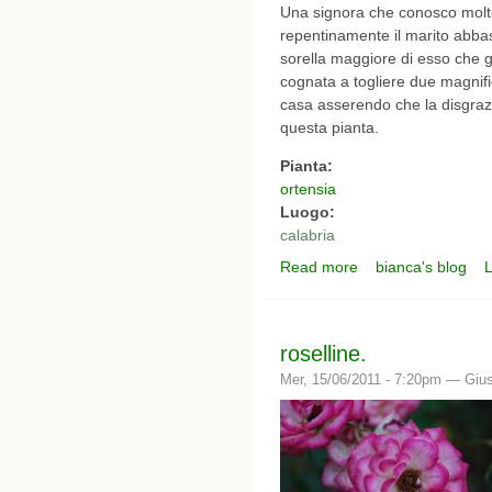
Una signora che conosco molto
repentinamente il marito abbas
sorella maggiore di esso che g
cognata a togliere due magnifi
casa asserendo che la disgrazi
questa pianta.
Pianta:
ortensia
Luogo:
calabria
Read more
bianca's blog
L
about ortensie e sfort
roselline.
Mer, 15/06/2011 - 7:20pm —
Giu