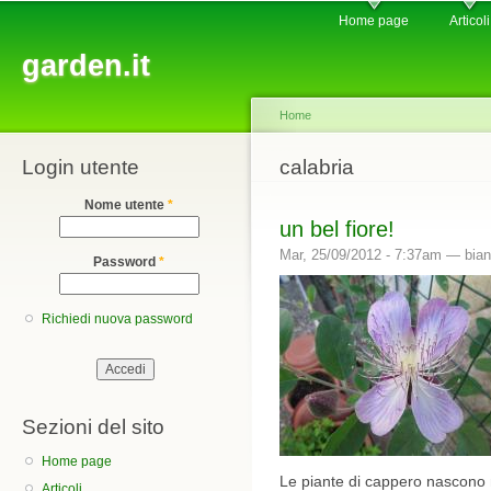
Main menu
Sk
Home page
Articoli
ma
garden.it
co
Home
Login utente
You are here
calabria
Nome utente
*
un bel fiore!
Mar, 25/09/2012 - 7:37am —
bia
Password
*
Richiedi nuova password
Sezioni del sito
Home page
Le piante di cappero nascono ne
Articoli