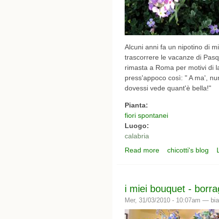
Alcuni anni fa un nipotino di 
trascorrere le vacanze di Pas
rimasta a Roma per motivi di l
press'appoco così: " A ma', nun 
dovessi vede quant'è bella!"
Pianta:
fiori spontanei
Luogo:
calabria
Read more
chicotti's blog
about spiaggia fiorita
i miei bouquet - borra
Mer, 31/03/2010 - 10:07am —
bi