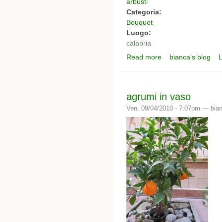
arbusti
Categoria:
Bouquet
Luogo:
calabria
Read more
bianca's blog
L
about i miei bouquet -
agrumi in vaso
Ven, 09/04/2010 - 7:07pm —
bia