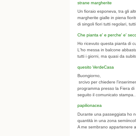
strane margherite
Un fioraio esponeva, tra gli alt
margherite gialle in piena fiori
di singoli fiori tutti regolari, tutti
Che pianta e' e perche' e' secca
Ho ricevuto questa pianta di c
L'ho messa in balcone abbastan
tutti i giorni, ma quasi da subi
quesito VerdeCasa
Buongiorno,
srcivo per chiedere l'inserime
programma presso la Fiera di 
seguito il comunicato stampa..
papilionacea
Durante una passeggiata ho not
quantità in una zona semiincol
A me sembrano appartenere alla