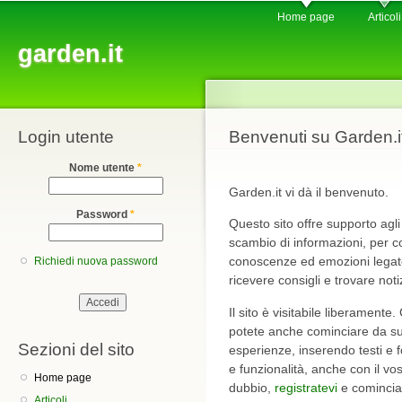
Main menu
Sk
Home page
Articoli
ma
garden.it
co
Login utente
Benvenuti su Garden.i
Nome utente
*
Garden.it vi dà il benvenuto.
Password
*
Questo sito offre supporto agli
scambio di informazioni, per con
conoscenze ed emozioni legate 
Richiedi nuova password
ricevere consigli e trovare notiz
Il sito è visitabile liberamente
potete anche cominciare da subi
Sezioni del sito
esperienze, inserendo testi e
e funzionalità, anche con il v
Home page
dubbio,
registratevi
e comincia
Articoli