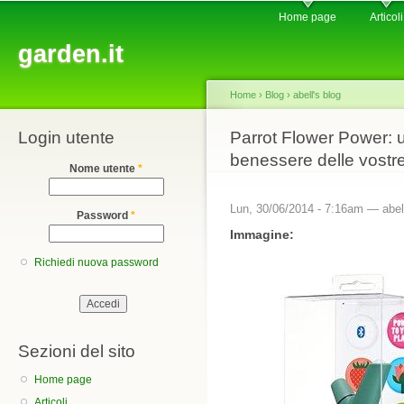
Main menu
Sk
Home page
Articoli
ma
garden.it
co
Home
›
Blog
›
abell's blog
Login utente
You are here
Parrot Flower Power: u
benessere delle vostre
Nome utente
*
Lun, 30/06/2014 - 7:16am —
abel
Password
*
Immagine:
Richiedi nuova password
Sezioni del sito
Home page
Articoli