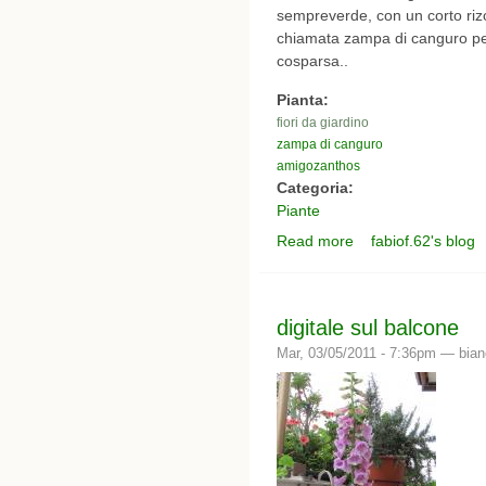
sempreverde, con un corto riz
chiamata zampa di canguro per l
cosparsa..
Pianta:
fiori da giardino
zampa di canguro
amigozanthos
Categoria:
Piante
Read more
fabiof.62's blog
about zampa di cangu
digitale sul balcone
Mar, 03/05/2011 - 7:36pm —
bia