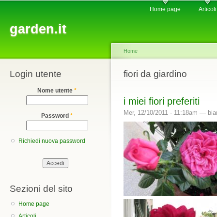
Main menu
Sk
Home page
Articoli
ma
garden.it
co
Home
Login utente
You are here
fiori da giardino
Nome utente
*
i miei fiori preferiti
Mer, 12/10/2011 - 11:18am —
bia
Password
*
Richiedi nuova password
Sezioni del sito
Home page
Articoli