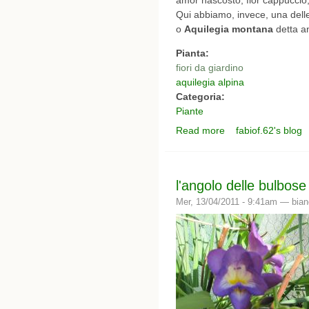
Qui abbiamo, invece, una delle
o
Aquilegia montana
detta an
Pianta:
fiori da giardino
aquilegia alpina
Categoria:
Piante
Read more
fabiof.62's blog
about aquilegia
l'angolo delle bulbose 
Mer, 13/04/2011 - 9:41am —
bia