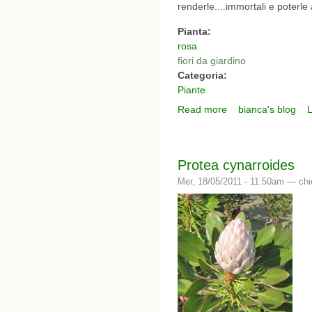
renderle....immortali e poterl
Pianta:
rosa
fiori da giardino
Categoria:
Piante
Read more
bianca's blog
L
about i miei fiori preferi
Protea cynarroides
Mer, 18/05/2011 - 11:50am —
chi