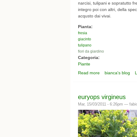
narcisi, tulipani e sopratutto f
integro poi con altri, della sp
acqusto dai vivai.
Pianta:
fresia
giacinto
tulipano
fiori da giardino
Categoria:
Piante
Read more
bianca's blog
L
about l'angolo delle b
euryops virgineus
Mar, 15/03/2011 - 6:26pm —
fabi