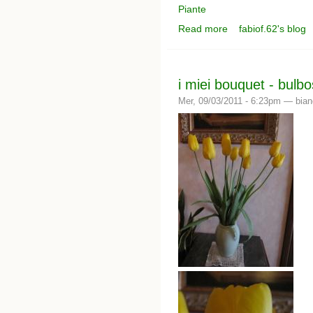
Piante
Read more
fabiof.62's blog
about euryops virgine
i miei bouquet - bulb
Mer, 09/03/2011 - 6:23pm —
bia