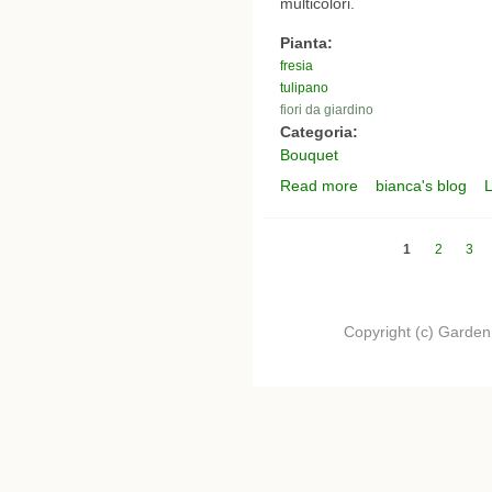
multicolori.
Pianta:
fresia
tulipano
fiori da giardino
Categoria:
Bouquet
Read more
bianca's blog
L
about i miei bouquet -
Pagine
1
2
3
Copyright (c) Garden.I