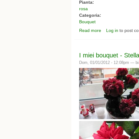
Pianta:
rosa
Categoria:
Bouquet
Read more
Log in
to post c
about i miei bouquet -
I miei bouquet - Stell
Dom, 01/01/2012 - 12:08pm —
b