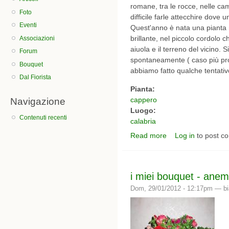
romane, tra le rocce, nelle c
Foto
difficile farle attecchire dove u
Eventi
Quest'anno è nata una pianta m
brillante, nel piccolo cordolo c
Associazioni
aiuola e il terreno del vicino.
Forum
spontaneamente ( caso più prop
Bouquet
abbiamo fatto qualche tentativo
Dal Fiorista
Pianta:
cappero
Navigazione
Luogo:
Contenuti recenti
calabria
Read more
Log in
to post c
about un bel fiore!
i miei bouquet - ane
Dom, 29/01/2012 - 12:17pm —
b