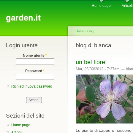
Main menu
Sk
Home page
Articoli
ma
garden.it
co
Home
›
Blog
Login utente
You are here
blog di bianca
Nome utente
*
un bel fiore!
Mar, 25/09/2012 - 7:37am —
bia
Password
*
Richiedi nuova password
Sezioni del sito
Home page
Le piante di cappero nascono ne
Articoli