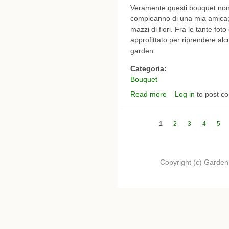
Veramente questi bouquet non
compleanno di una mia amica;
mazzi di fiori. Fra le tante fot
approfittato per riprendere al
garden.
Categoria:
Bouquet
Read more
Log in
to post c
about i miei bouquet 
Pagine
1
2
3
4
5
Copyright (c) Garden.I