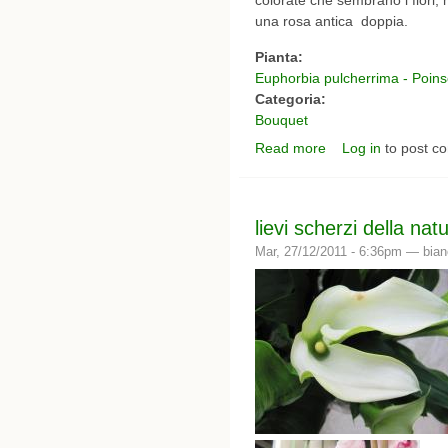
colorate che sembrano i fiori, 
una rosa antica doppia.
Pianta:
Euphorbia pulcherrima - Poinset
Categoria:
Bouquet
Read more
Log in
to post c
about I miei bouquet - 
lievi scherzi della nat
Mar, 27/12/2011 - 6:36pm —
bia