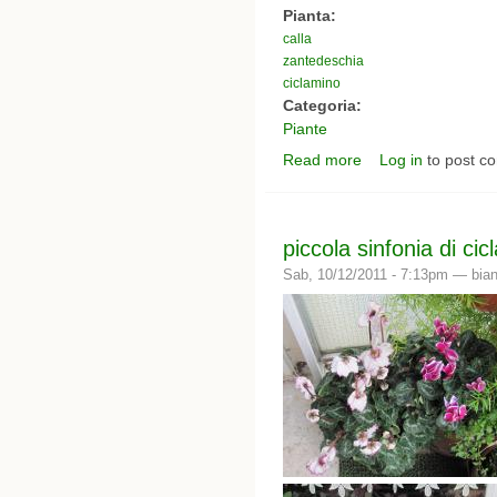
Pianta:
calla
zantedeschia
ciclamino
Categoria:
Piante
Read more
Log in
to post c
about lievi scherzi del
piccola sinfonia di cic
Sab, 10/12/2011 - 7:13pm —
bia