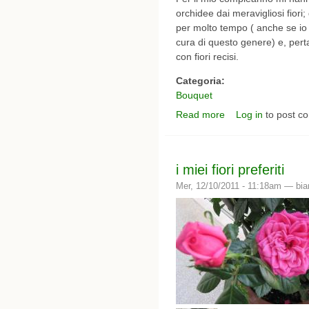
orchidee dai meravigliosi fiori;
per molto tempo ( anche se io
cura di questo genere) e, perta
con fiori recisi.
Categoria:
Bouquet
Read more
Log in
to post c
about i miei bouquet -
i miei fiori preferiti
Mer, 12/10/2011 - 11:18am —
bia