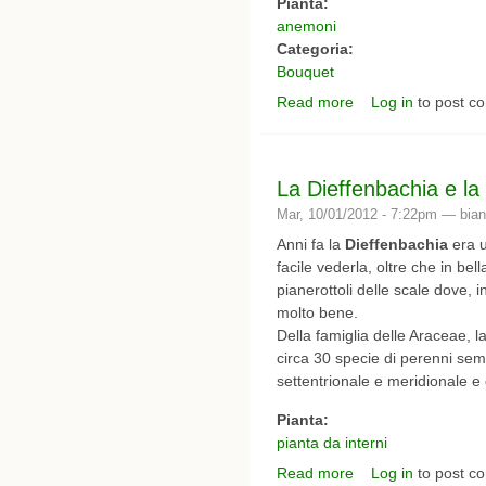
Pianta:
anemoni
Categoria:
Bouquet
Read more
Log in
to post c
about i miei bouquet 
La Dieffenbachia e la 
Mar, 10/01/2012 - 7:22pm —
bia
Anni fa la
Dieffenbachia
era u
facile vederla, oltre che in bel
pianerottoli delle scale dove, 
molto bene.
Della famiglia delle Araceae,
circa 30 specie di perenni sem
settentrionale e meridionale e 
Pianta:
pianta da interni
Read more
Log in
to post c
about La Dieffenbachia