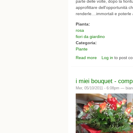
parte delle volte, dopo la fior
approfittare dell'opportunità c
renderle....immortali e poterl
Pianta:
rosa
fiori da giardino
Categoria:
Piante
Read more
Log in
to post c
about i miei fiori preferi
i miei bouquet - comp
Mer, 05/10/2011 - 6:08pm —
bia