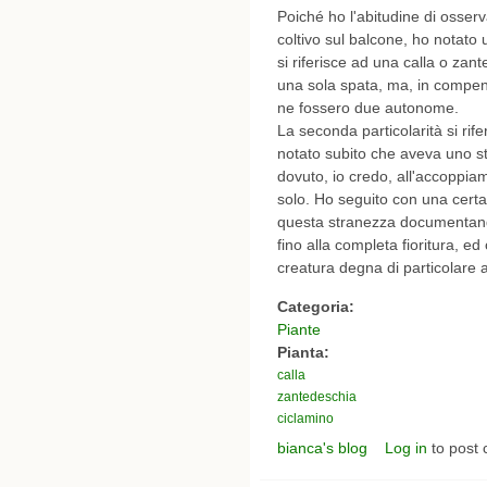
Poiché ho l'abitudine di osserv
coltivo sul balcone, ho notato
si riferisce ad una calla o za
una sola spata, ma, in compen
ne fossero due autonome.
La seconda particolarità si ri
notato subito che aveva uno str
dovuto, io credo, all'accoppiame
solo. Ho seguito con una certa a
questa stranezza documentando 
fino alla completa fioritura, e
creatura degna di particolare 
Categoria:
Piante
Pianta:
calla
zantedeschia
ciclamino
bianca's blog
Log in
to post