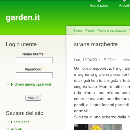
Main menu
Sk
Home page
Articoli
ma
garden.it
co
Home
›
Forum
›
Piante e giardinaggio
›
Login utente
You are here
strane margherite
Nome utente
*
Lun, 18/04/2011 - 5:27pm —
aria
Un fioraio esponeva, tra gli alt
Password
*
margherite gialle in piena fiori
di singoli fiori tutti regolari, tu
Richiedi nuova password
singolo vaso. Mentre tutti i fi
( da m'ama - non m'ama, per in
centrale avevano una fioritura
petali; e il tutto facenti parte
normali.
Sezioni del sito
Si tratta di uno scherzo della n
Home page
Articoli