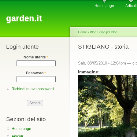
Main menu
Sk
Home page
Articoli
ma
garden.it
co
Home
›
Blog
›
cipcip's blog
Login utente
You are here
STIGLIANO - storia
Nome utente
*
Sab, 08/05/2010 - 12:04pm —
ci
Immagine:
Password
*
Richiedi nuova password
Sezioni del sito
Home page
Articoli