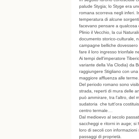
palude Stygia; lo Styge era un
romana scorreva negli inferi. In
temperatura di alcune sorgenti
facevano pensare a qualcosa d
Plinio il Vecchio, la cui Natura
documento storico-culturale, na
campagne belliche dovessero fe
fare il loro ingresso trionfale n
Ai tempi dell'imperatore Tiber
variante della Via Clodia) da 
raggiungere Stigliano con una 
maggiore affluenza alle terme.
Del periodo romano sono visibil
strada, reperti di mura delle a
può ammirare, tra l'altro, del 
sudatoria che tutt'ora costituis
centro termale....
Dal medioevo al secolo passato
saccheggi e ritorni in auge; si
loro di secoli con informazioni 
passaggi di proprietà.