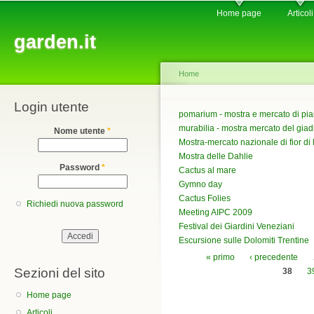
Main menu
Sk
Home page
Articoli
ma
garden.it
co
Home
Login utente
You are here
pomarium - mostra e mercato di pian
murabilia - mostra mercato del gia
Nome utente
*
Mostra-mercato nazionale di fior di 
Mostra delle Dahlie
Password
*
Cactus al mare
Gymno day
Cactus Folies
Richiedi nuova password
Meeting AIPC 2009
Festival dei Giardini Veneziani
Escursione sulle Dolomiti Trentine
Pagine
« primo
‹ precedente
Sezioni del sito
38
3
Home page
Articoli