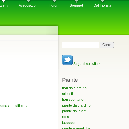
Eventi
Associazioni
Forum
Bouquet
Dal Fiorista
Maschera di ricerca
Cerca
Seguici su twitter
Piante
fiori da giardino
arbusti
fiori spontanei
piante da giardino
ente ›
ultima »
piante da interni
rosa
bouquet
piante aromatiche