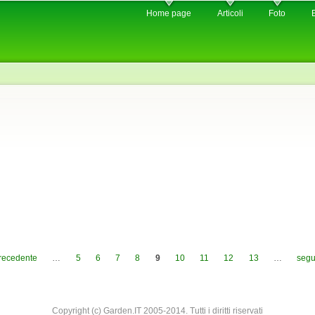
Skip to
Home page
Articoli
Foto
main
content
precedente
…
5
6
7
8
9
10
11
12
13
…
segu
Copyright (c) Garden.IT 2005-2014. Tutti i diritti riservati