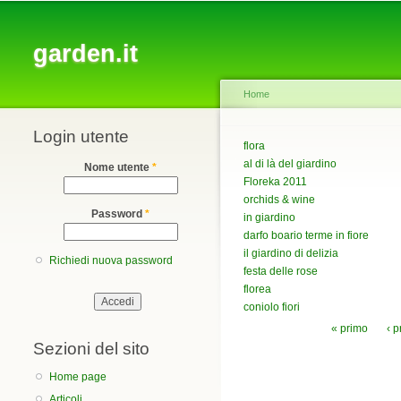
Main menu
garden.it
Home
Login utente
You are here
flora
al di là del giardino
Nome utente
*
Floreka 2011
orchids & wine
Password
*
in giardino
darfo boario terme in fiore
il giardino di delizia
Richiedi nuova password
festa delle rose
florea
coniolo fiori
Pagine
« primo
‹ 
Sezioni del sito
Home page
Articoli