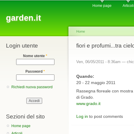
Main menu
Sk
Home page
Articoli
ma
garden.it
co
Home
Login utente
You are here
fiori e profumi...tra cie
Nome utente
*
Ven, 06/05/2011 - 8:36am —
chic
Password
*
Quando:
20 - 22 maggio 2011
Richiedi nuova password
Rassegna floreale con mostra m
di Grado.
www.grado.it
Sezioni del sito
Log in
to post comments
Home page
Articoli