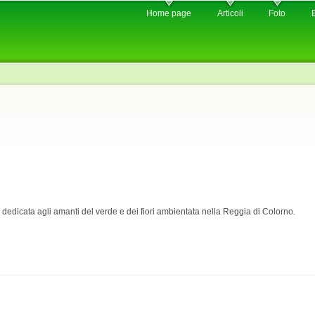
Skip to
Home page
Articoli
Foto
main
content
dedicata agli amanti del verde e dei fiori ambientata nella Reggia di Colorno.