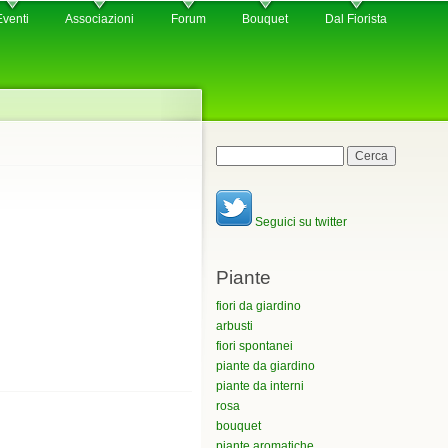
Eventi
Associazioni
Forum
Bouquet
Dal Fiorista
Maschera di ricerca
Cerca
Seguici su twitter
Piante
fiori da giardino
arbusti
fiori spontanei
piante da giardino
piante da interni
rosa
bouquet
piante aromatiche