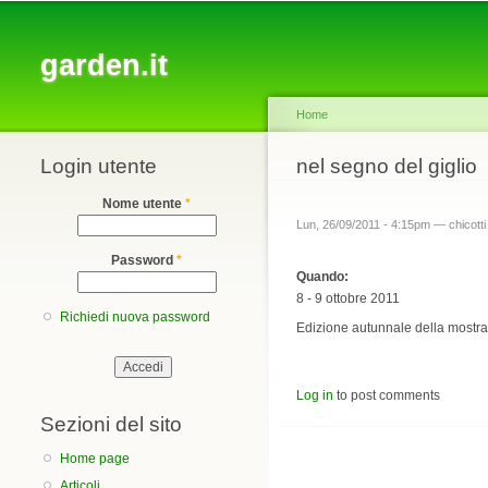
Main menu
garden.it
Home
Login utente
You are here
nel segno del giglio
Nome utente
*
Lun, 26/09/2011 - 4:15pm —
chicotti
Password
*
Quando:
8 - 9 ottobre 2011
Richiedi nuova password
Edizione autunnale della mostra 
Log in
to post comments
Sezioni del sito
Home page
Articoli