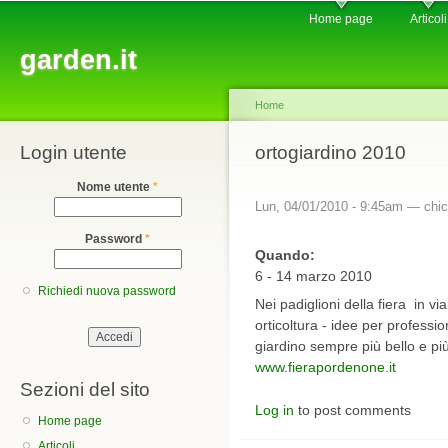
Main menu
Sk
Home page
Articoli
ma
garden.it
co
Home
Login utente
You are here
ortogiardino 2010
Nome utente
*
Lun, 04/01/2010 - 9:45am —
chic
Password
*
Quando:
6 - 14 marzo 2010
Richiedi nuova password
Nei padiglioni della fiera in via
orticoltura - idee per professio
giardino sempre più bello e più
www.fierapordenone.it
Sezioni del sito
Log in
to post comments
Home page
Articoli