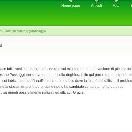
Skip to
Home page
Articoli
Foto
main
content
io
›
Varie su piante e giardinaggio
e
 tutti i vasi e la terra, ho riscontrato sul mio balcone una invasione di piccole fo
sone.Passeggiano spavaldamente sulla ringhiera e fin qui poco male perchè in qu
 tubicini neri dell'innaffiamento automatico dove la lotta è più difficile. Il probl
nella stessa terra che pure, come ripeto ho cambiato completamente da poco,
i su rimedi possibilmente naturali ed efficaci. Grazie,