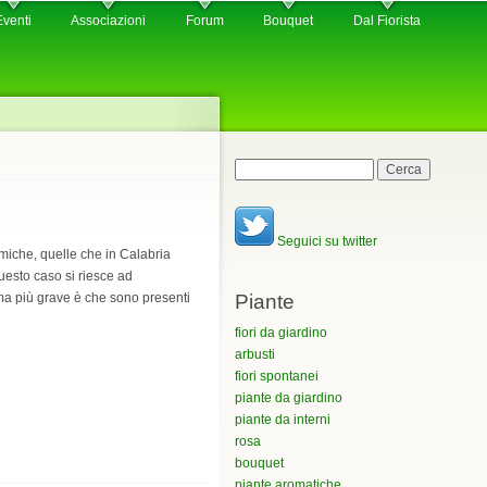
Eventi
Associazioni
Forum
Bouquet
Dal Fiorista
Maschera di ricerca
Cerca
Seguici su twitter
rmiche, quelle che in Calabria
esto caso si riesce ad
Piante
ema più grave è che sono presenti
fiori da giardino
arbusti
fiori spontanei
piante da giardino
piante da interni
rosa
bouquet
piante aromatiche