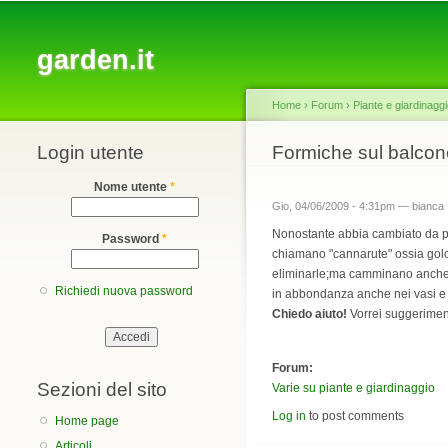
Main menu
garden.it
Home
›
Forum
›
Piante e giardinagg
Login utente
You are here
Formiche sul balcon
Nome utente
*
Gio, 04/06/2009 - 4:31pm —
bianca
Nonostante abbia cambiato da poco
Password
*
chiamano "cannarute" ossia golo
eliminarle;ma camminano anche sui
Richiedi nuova password
in abbondanza anche nei vasi e 
Chiedo aiuto!
Vorrei suggeriment
Forum:
Sezioni del sito
Varie su piante e giardinaggio
Log in
to post comments
Home page
Articoli