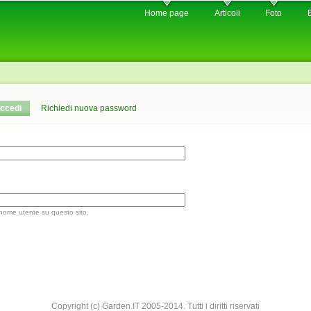
Skip to
Home page
Articoli
Foto
main
content
ccedi
(active tab)
Richiedi nuova password
 nome utente su questo sito.
Copyright (c) Garden.IT 2005-2014. Tutti i diritti riservati