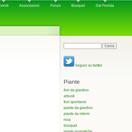
Eventi
Associazioni
Forum
Bouquet
Dal Fiorista
Maschera di ricerca
Cerca
Seguici su twitter
Piante
fiori da giardino
arbusti
fiori spontanei
piante da giardino
piante da interni
rosa
bouquet
piante aromatiche