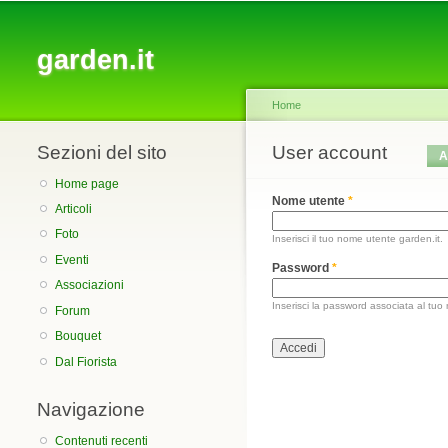
Main menu
garden.it
Home
Sezioni del sito
You are here
User account
Primary tabs
A
Home page
Nome utente
*
Articoli
Foto
Inserisci il tuo nome utente garden.it.
Eventi
Password
*
Associazioni
Inserisci la password associata al tuo
Forum
Bouquet
Dal Fiorista
Navigazione
Contenuti recenti