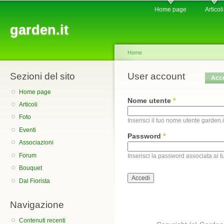
Main menu
Sk
Home page
Articoli
ma
garden.it
co
Home
Sezioni del sito
You are here
User account
Primary tabs
Acc
Home page
Nome utente
*
Articoli
Foto
Inserisci il tuo nome utente garden.i
Eventi
Password
*
Associazioni
Forum
Inserisci la password associata al 
Bouquet
Dal Fiorista
Navigazione
Contenuti recenti