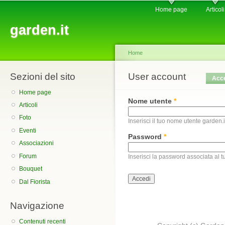
Main menu
Sk
Home page
Articoli
ma
garden.it
co
Home
Sezioni del sito
You are here
User account
Primary tabs
Acc
Home page
Nome utente
*
Articoli
Foto
Inserisci il tuo nome utente garden.i
Eventi
Password
*
Associazioni
Forum
Inserisci la password associata al 
Bouquet
Dal Fiorista
Navigazione
Contenuti recenti