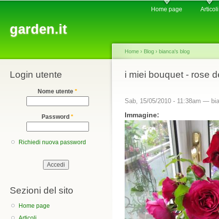
Main menu
Sk
Home page
Articoli
ma
garden.it
co
Home
›
Blog
›
bianca's blog
Login utente
You are here
i miei bouquet - rose d
Nome utente
*
Sab, 15/05/2010 - 11:38am —
bi
Immagine:
Password
*
Richiedi nuova password
Sezioni del sito
Home page
Articoli