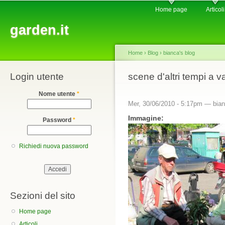
Main menu
Sk
Home page
Articoli
ma
garden.it
co
Home
›
Blog
›
bianca's blog
Login utente
You are here
scene d'altri tempi a v
Nome utente
*
Mer, 30/06/2010 - 5:17pm —
bia
Immagine:
Password
*
Richiedi nuova password
Sezioni del sito
Home page
Articoli