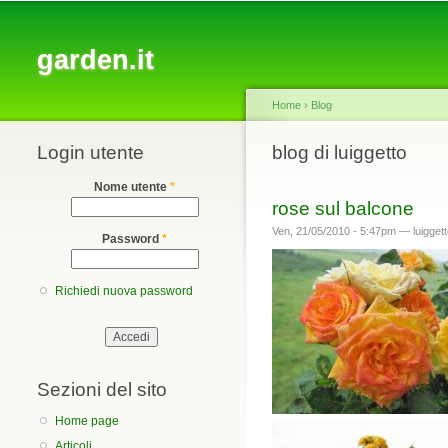
Main menu
garden.it
Home
›
Blog
Login utente
You are here
blog di luiggetto
Nome utente
*
rose sul balcone
Ven, 21/05/2010 - 5:47pm —
luigget
Password
*
Richiedi nuova password
Sezioni del sito
Home page
Articoli