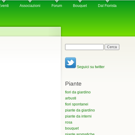
Eventi
Associazioni
Forum
Bouquet
Dal Fiorista
Maschera di ricerca
Cerca
Seguici su twitter
Piante
fiori da giardino
arbusti
fiori spontanei
piante da giardino
piante da interni
rosa
bouquet
piante aromatiche