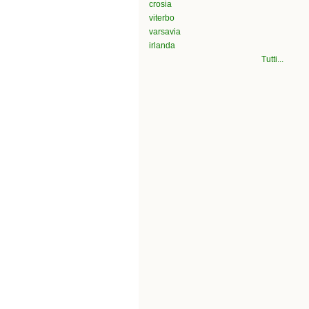
crosia
viterbo
varsavia
irlanda
Tutti...