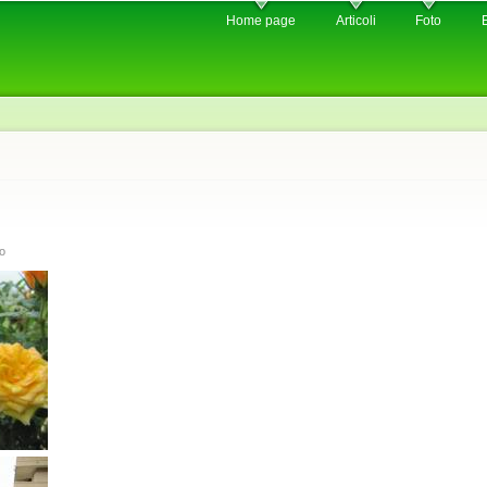
Skip to
Home page
Articoli
Foto
main
content
to