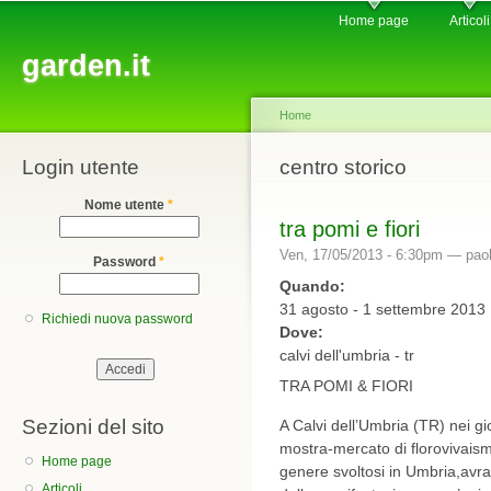
Main menu
Sk
Home page
Articoli
ma
garden.it
co
Home
Login utente
You are here
centro storico
Nome utente
*
tra pomi e fiori
Ven, 17/05/2013 - 6:30pm —
pao
Password
*
Quando:
31 agosto - 1 settembre 2013
Richiedi nuova password
Dove:
calvi dell'umbria - tr
TRA POMI & FIORI
Sezioni del sito
A Calvi dell’Umbria (TR) nei g
mostra-mercato di florovivaismo
Home page
genere svoltosi in Umbria,avra
Articoli