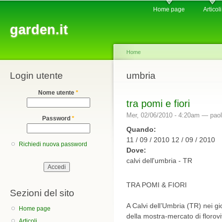
Main menu
Sk
Home page
Articoli
ma
garden.it
co
Home
Login utente
You are here
umbria
Nome utente
*
tra pomi e fiori
Mer, 02/06/2010 - 4:20am —
paol
Password
*
Quando:
11 / 09 / 2010 12 / 09 / 2010
Richiedi nuova password
Dove:
calvi dell'umbria - TR
TRA POMI & FIORI
Sezioni del sito
A Calvi dell’Umbria (TR) nei g
Home page
della mostra-mercato di florovi
Articoli