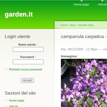
Main menu
Sk
Home page
Articoli
ma
garden.it
co
Home
›
Blog
›
chicotti's blog
Login utente
You are here
campanula carpatica - 
Nome utente
*
Mar, 08/12/2009 - 12:38pm —
chi
Immagine:
Password
*
Richiedi nuova password
Sezioni del sito
Home page
Articoli