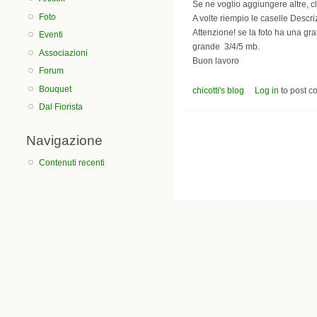
Se ne voglio aggiungere altre, cl
Foto
A volte riempio le caselle Descriz
Attenzione! se la foto ha una g
Eventi
grande 3/4/5 mb.
Associazioni
Buon lavoro
Forum
Bouquet
chicotti's blog
Log in
to post 
Dal Fiorista
Navigazione
Contenuti recenti