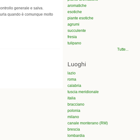
aromatiche
 controllo generale e salva.
esotiche
ridurla quando è comunque molto
piante esotiche
agrumi
succulente
fresia
tulipano
Tutte...
Luoghi
lazio
roma
calabria
tuscia meridionale
italia
bracciano
polonia
milano
canale monterano (RM)
brescia
lombardia