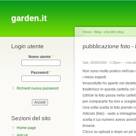
Main menu
garden.it
Home
›
Blog
›
chicotti's blog
Login utente
You are here
pubblicazione foto - 
Nome utente
*
Sab, 26/09/2009 - 5:36pm —
chicotti
Non sono molto pratico nell'uso 
Password
*
i meno esperti.
Innanzitutto ho aperto nel deskt
Richiedi nuova password
trasferisco in questa cartella col 
(ctrlv)e la foto passa nella cart
per compararle fra loro e sceglie
Una volta scelta la foto prendo 
Articolo (foto) - vado a immagine
Sezioni del sito
scelta il cui numero avevo annota
browse.
Home page
Clicco su upload e dopo un pò la
Articoli