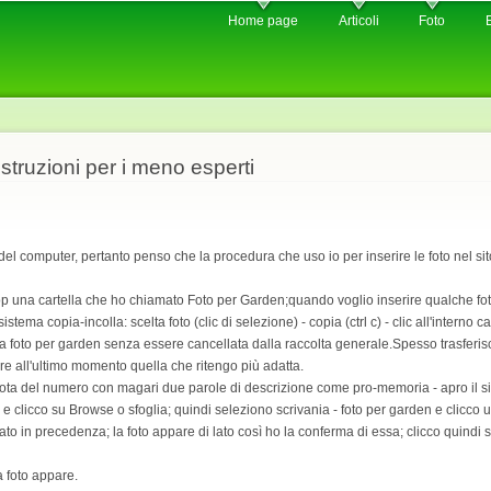
Skip to
Home page
Articoli
Foto
main
content
istruzioni per i meno esperti
del computer, pertanto penso che la procedura che uso io per inserire le foto nel s
op una cartella che ho chiamato Foto per Garden;quando voglio inserire qualche fot
sistema copia-incolla: scelta foto (clic di selezione) - copia (ctrl c) - clic all'interno c
ella foto per garden senza essere cancellata dalla raccolta generale.Spesso trasferis
re all'ultimo momento quella che ritengo più adatta.
nota del numero con magari due parole di descrizione come pro-memoria - apro il si
 e clicco su Browse o sfoglia; quindi seleziono scrivania - foto per garden e clicco 
to in precedenza; la foto appare di lato così ho la conferma di essa; clicco quindi s
 foto appare.