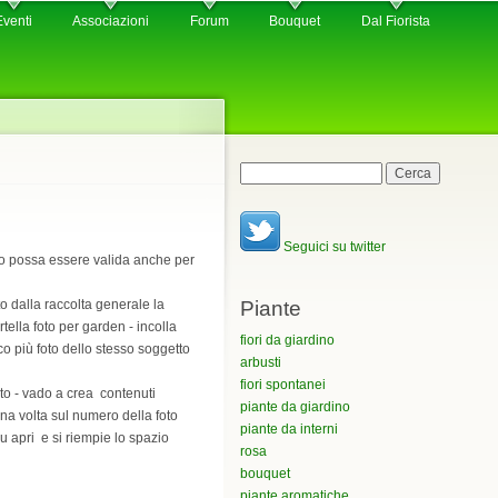
Eventi
Associazioni
Forum
Bouquet
Dal Fiorista
Maschera di ricerca
Cerca
Seguici su twitter
ito possa essere valida anche per
Piante
o dalla raccolta generale la
artella foto per garden - incolla
fiori da giardino
co più foto dello stesso soggetto
arbusti
fiori spontanei
to - vado a crea contenuti
piante da giardino
una volta sul numero della foto
piante da interni
u apri e si riempie lo spazio
rosa
bouquet
piante aromatiche