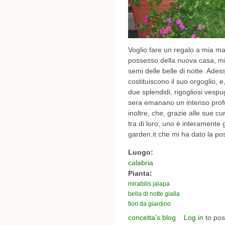
Voglio fare un regalo a mia ma
possesso della nuova casa, mis
semi delle belle di notte. Ade
costituiscono il suo orgoglio,
due splendidi, rigogliosi vespug
sera emanano un intenso profum
inoltre, che, grazie alle sue c
tra di loro; uno è interamente 
garden.it che mi ha dato la pos
Luogo:
calabria
Pianta:
mirabilis jalapa
bella di notte gialla
fiori da giardino
concetta's blog
Log in
to po