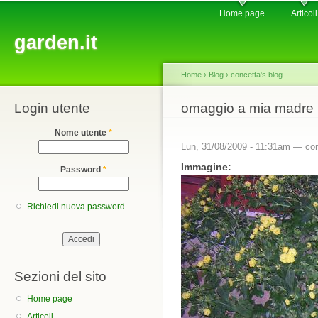
Main menu
Sk
Home page
Articoli
ma
garden.it
co
Home
›
Blog
›
concetta's blog
Login utente
You are here
omaggio a mia madre
Nome utente
*
Lun, 31/08/2009 - 11:31am —
co
Immagine:
Password
*
Richiedi nuova password
Sezioni del sito
Home page
Articoli