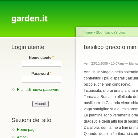
Main menu
garden.it
Home
›
Blog
›
bianca's blog
Login utente
You are here
basilico greco o mi
Nome utente
*
Ven, 23/10/2009 - 10:07am —
bianc
Anni fa, in viaggio nella splendi
Password
*
contenitori i più disparati ( alc
piccole, che non conoscevo.
Richiedi nuova password
Incuriosita, sfiorai una piantina 
Tornata a Roma ho effettuato del
basilicum. In Calabria viene chi
vaga somiglianza a questo arom
Le piantine sono veramente ornam
Sezioni del sito
gradevole degli altri tipi di basili
Da allora, ogni anno a fine prima
Home page
Quando, dopo la fioritura, si ca
Articoli