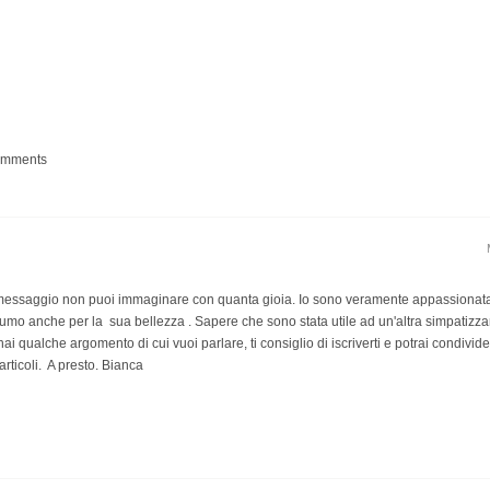
comments
uo messaggio non puoi immaginare con quanta gioia. Io sono veramente appassionata
rofumo anche per la sua bellezza . Sapere che sono stata utile ad un'altra simpatizz
i qualche argomento di cui vuoi parlare, ti consiglio di iscriverti e potrai condivide
articoli. A presto. Bianca