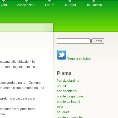
Eventi
Associazioni
Forum
Bouquet
Dal Fiorista
Maschera di ricerca
Cerca
Seguici su twitter
ccanto alle abitazioni in
 da tante foglioline molto
Piante
fiori da giardino
nissimo verde a palla -Ocimum
arbusti
o ed anche il suo profumo ha una
fiori spontanei
piante da giardino
 profumo è più delicato e
piante da interni
rosa
'autunno e ai primi freddi.
bouquet
ione.
piante aromatiche