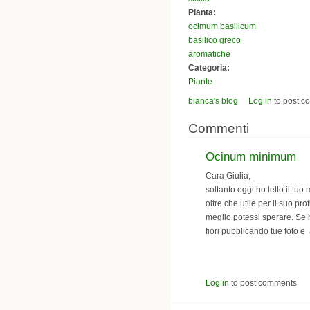
Pianta:
ocimum basilicum
basilico greco
aromatiche
Categoria:
Piante
bianca's blog
Log in
to post 
Commenti
Ocinum minimum
Cara Giulia,
soltanto oggi ho letto il t
oltre che utile per il suo p
meglio potessi sperare. Se ha
fiori pubblicando tue foto e 
Log in
to post comments