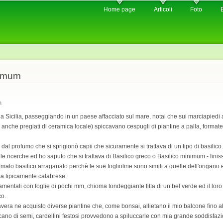
Skip to
Home page
Articoli
Foto
main
content
nimum
a
da Sicilia, passeggiando in un paese affacciato sul mare, notai che sui marciapiedi a
uni anche pregiati di ceramica locale) spiccavano cespugli di piantine a palla, formate
e dal profumo che si sprigionò capii che sicuramente si trattava di un tipo di basilico.
le ricerche ed ho saputo che si trattava di Basilico greco o Basilico minimum - fi
amato basilico arraganato perchè le sue foglioline sono simili a quelle dell'origan
a tipicamente calabrese.
entali con foglie di pochi mm, chioma tondeggiante fitta di un bel verde ed il loro
co.
vera ne acquisto diverse piantine che, come bonsai, allietano il mio balcone fino all
ricano di semi, cardellini festosi provvedono a spiluccarle con mia grande soddisfaz