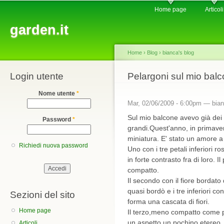
Main menu
Sk
Home page
Articoli
ma
garden.it
co
Home
›
Blog
›
bianca's blog
Login utente
You are here
Pelargoni sul mio bal
Nome utente
*
Mar, 02/06/2009 - 6:00pm —
bia
Sul mio balcone avevo già dei
Password
*
grandi.Quest'anno, in primaver
miniatura. E' stato un amore a 
Richiedi nuova password
Uno con i tre petali inferiori ro
in forte contrasto fra di loro.
compatto.
Il secondo con il fiore bordato 
quasi bordò e i tre inferiori co
Sezioni del sito
forma una cascata di fiori.
Home page
Il terzo,meno compatto come pi
un aspetto un pochino etereo,
Articoli