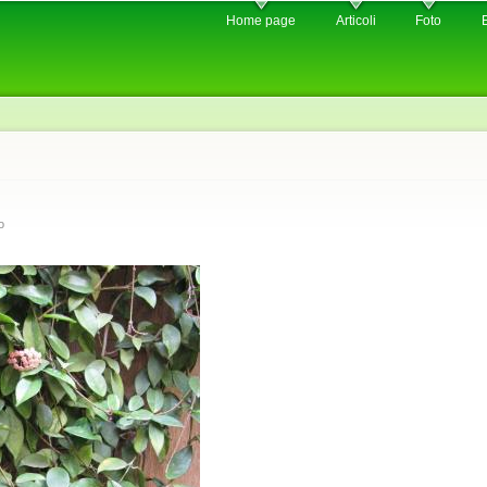
Skip to
Home page
Articoli
Foto
main
content
o