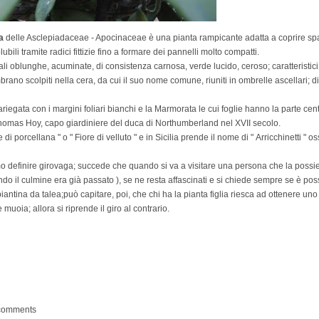
a
delle Asclepiadaceae - Apocinaceae è una pianta rampicante adatta a coprire spall
ubili tramite radici fittizie fino a formare dei pannelli molto compatti.
i oblunghe, acuminate, di consistenza carnosa, verde lucido, ceroso; caratteristici so
rano scolpiti nella cera, da cui il suo nome comune, riuniti in ombrelle ascellari;
riegata con i margini foliari bianchi e la Marmorata le cui foglie hanno la parte cent
Thomas Hoy, capo giardiniere del duca di Northumberland nel XVII secolo.
i porcellana " o " Fiore di velluto " e in Sicilia prende il nome di " Arricchinetti " os
o definire girovaga; succede che quando si va a visitare una persona che la possiede
ndo il culmine era già passato ), se ne resta affascinati e si chiede sempre se è poss
iantina da talea;può capitare, poi, che chi ha la pianta figlia riesca ad ottenere u
oia; allora si riprende il giro al contrario.
 comments