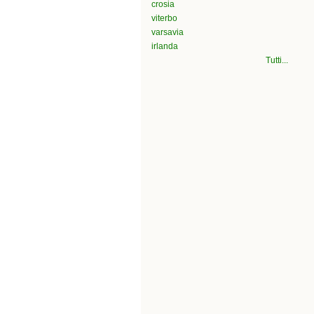
crosia
viterbo
varsavia
irlanda
Tutti...