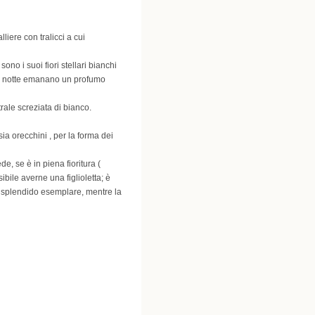
iere con tralicci a cui
no i suoi fiori stellari bianchi
 di notte emanano un profumo
rale screziata di bianco.
sia orecchini , per la forma dei
, se è in piena fioritura (
ibile averne una figlioletta; è
no splendido esemplare, mentre la