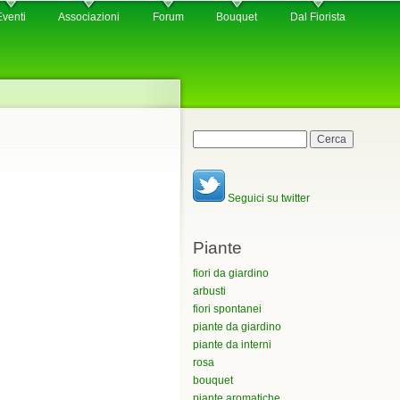
Eventi
Associazioni
Forum
Bouquet
Dal Fiorista
Maschera di ricerca
Cerca
Seguici su twitter
Piante
fiori da giardino
arbusti
fiori spontanei
piante da giardino
piante da interni
rosa
bouquet
piante aromatiche