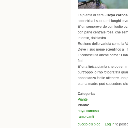
La pianta di cera -
Hoya carnos
abbarbica i suoi rami lunghi e vol
E' un sempreverde con foglie oval
con parte centrale rosa che semb
intenso, dolciastro.
Esistono delle varietà come la Va
Deve il suo nome scientifico a 
E' conosciuta anche come " Fiore d
fiori.
E' una tipica pianta che potremm
purtroppo io l'ho fotografata qua
abbastanza facile ottenere una p
pianta madre può succedere che mu
Categoria:
Piante
Pianta:
hoya carnosa
rampicanti
cucciolo's blog
Log in
to post