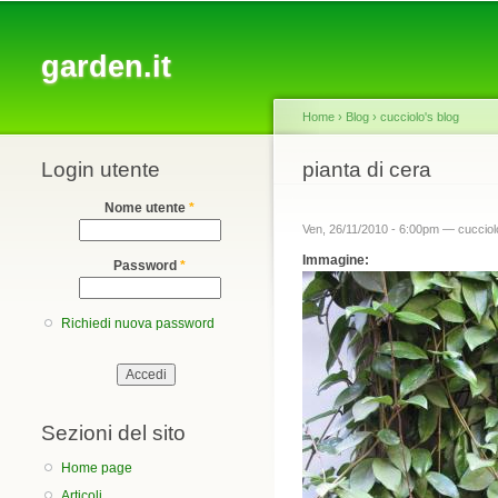
Main menu
garden.it
Home
›
Blog
›
cucciolo's blog
Login utente
You are here
pianta di cera
Nome utente
*
Ven, 26/11/2010 - 6:00pm —
cucciol
Immagine:
Password
*
Richiedi nuova password
Sezioni del sito
Home page
Articoli