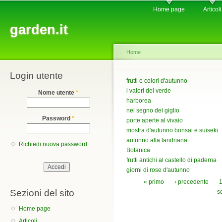
Main menu
Sk
Home page
Articoli
ma
garden.it
co
Home
Login utente
You are here
frutti e colori d'autunno
i valori del verde
Nome utente
*
harborea
nel segno del giglio
Password
*
porte aperte al vivaio
mostra d'autunno bonsai e suiseki
autunno alla landriana
Richiedi nuova password
Botanica
frutti antichi al castello di paderna
giorni di rose d'autunno
Pagine
« primo
‹ precedente
Sezioni del sito
s
Home page
Articoli