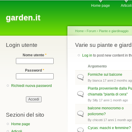
Main menu
Sk
Home page
Articoli
ma
garden.it
co
Home
›
Forum
›
Piante e giardinaggio
Login utente
You are here
Varie su piante e giar
Nome utente
*
Log in
to post new content in t
Argomento
Password
*
Formiche sul balcone
Normal topic
By
bianca
17 anni 2 months ag
Richiedi nuova password
Pianta proveniente dalla Pu
Normal topic
chiamata "pianta di cera"
By
Silly
17 anni 1 month ago
balcone monocromo o
Normal topic
Sezioni del sito
policromo?
By
chicotti
17 anni 1 month ag
Home page
Cycas: maschi e femmine?
Normal topic
Articoli