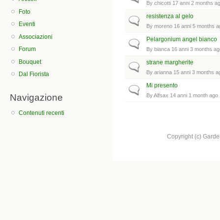
By
chicotti
17 anni 2 months a
Foto
resistenza al gelo
Normal topic
Eventi
By
moreno
16 anni 5 months a
Associazioni
Pelargonium angel bianco
Normal topic
Forum
By
bianca
16 anni 3 months ag
Bouquet
strane margherite
Normal topic
By
arianna
15 anni 3 months a
Dal Fiorista
Mi presento
Normal topic
Navigazione
By
Alfsax
14 anni 1 month ago
Contenuti recenti
Copyright (c) Garden.