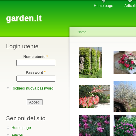
Main menu
Sk
Home page
Articoli
ma
garden.it
co
Home
Login utente
You are here
Nome utente
*
Password
*
Richiedi nuova password
Sezioni del sito
Home page
Articoli