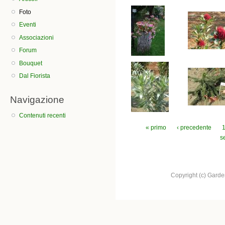
Foto
Eventi
Associazioni
Forum
Bouquet
Dal Fiorista
Navigazione
Contenuti recenti
Pagine
« primo
‹ precedente
s
Copyright (c) Garden.