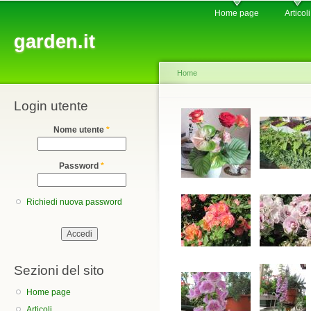
Main menu
Sk
Home page
Articoli
ma
garden.it
co
Home
Login utente
You are here
Nome utente
*
Password
*
Richiedi nuova password
Sezioni del sito
Home page
Articoli