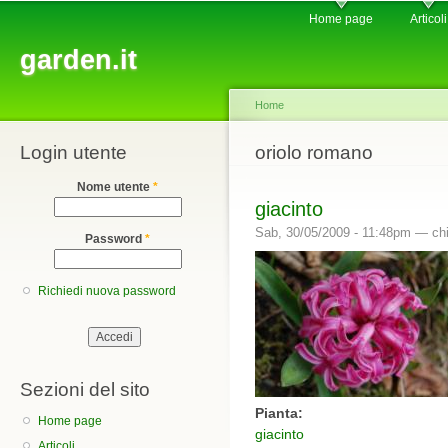
Main menu
Sk
Home page
Articoli
ma
garden.it
co
Home
Login utente
You are here
oriolo romano
Nome utente
*
giacinto
Sab, 30/05/2009 - 11:48pm —
chi
Password
*
Richiedi nuova password
Sezioni del sito
Pianta:
Home page
giacinto
Articoli