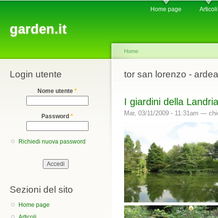
Main menu
Sk
Home page
Articoli
ma
garden.it
co
Home
Login utente
You are here
tor san lorenzo - arde
Nome utente
*
I giardini della Landri
Mar, 03/11/2009 - 11:31am —
chi
Password
*
Richiedi nuova password
Sezioni del sito
Home page
Articoli