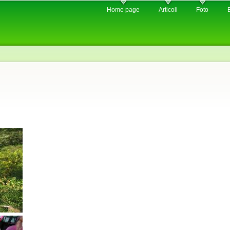
Skip to
Home page
Articoli
Foto
main
content