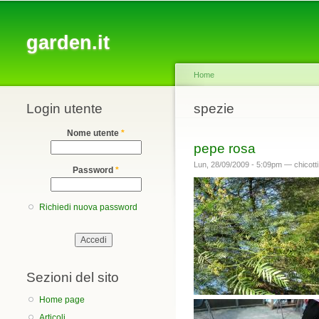
Main menu
garden.it
Home
Login utente
You are here
spezie
Nome utente
*
pepe rosa
Lun, 28/09/2009 - 5:09pm —
chicotti
Password
*
Richiedi nuova password
Sezioni del sito
Home page
Articoli