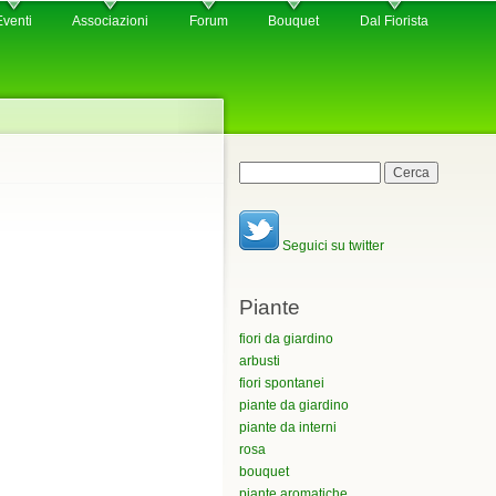
Eventi
Associazioni
Forum
Bouquet
Dal Fiorista
Maschera di ricerca
Cerca
Seguici su twitter
Piante
fiori da giardino
arbusti
fiori spontanei
piante da giardino
piante da interni
rosa
bouquet
piante aromatiche