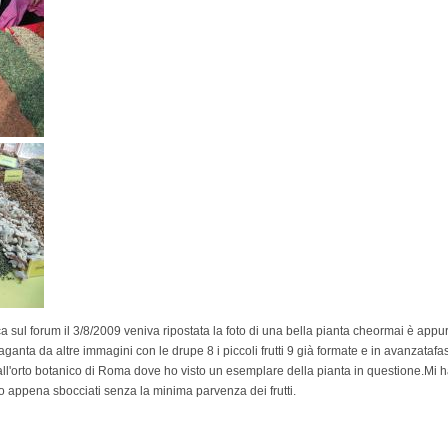
 sul forum il 3/8/2009 veniva ripostata la foto di una bella pianta cheormai è appura
anta da altre immagini con le drupe 8 i piccoli frutti 9 già formate e in avanzataf
all'orto botanico di Roma dove ho visto un esemplare della pianta in questione.Mi ha
erano appena sbocciati senza la minima parvenza dei frutti.