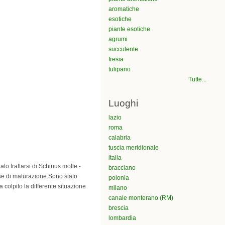
aromatiche
esotiche
piante esotiche
agrumi
succulente
fresia
tulipano
Tutte...
Luoghi
lazio
roma
calabria
tuscia meridionale
italia
to trattarsi di Schinus molle -
bracciano
ase di maturazione.Sono stato
polonia
 colpito la differente situazione
milano
canale monterano (RM)
brescia
lombardia