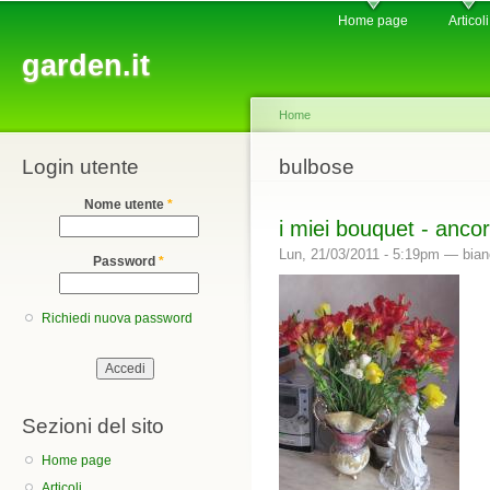
Main menu
Sk
Home page
Articoli
ma
garden.it
co
Home
Login utente
You are here
bulbose
Nome utente
*
i miei bouquet - ancora
Lun, 21/03/2011 - 5:19pm —
bia
Password
*
Richiedi nuova password
Sezioni del sito
Home page
Articoli