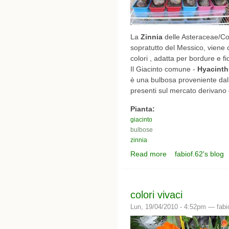
La
Zinnia
delle Asteraceae/Com
sopratutto del Messico, viene co
colori , adatta per bordure e fio
Il Giacinto comune -
Hyacinthu
è una bulbosa proveniente dall'
presenti sul mercato derivano d
Pianta:
giacinto
bulbose
zinnia
Read more
fabiof.62's blog
about festa di colori
colori vivaci
Lun, 19/04/2010 - 4:52pm —
fabi