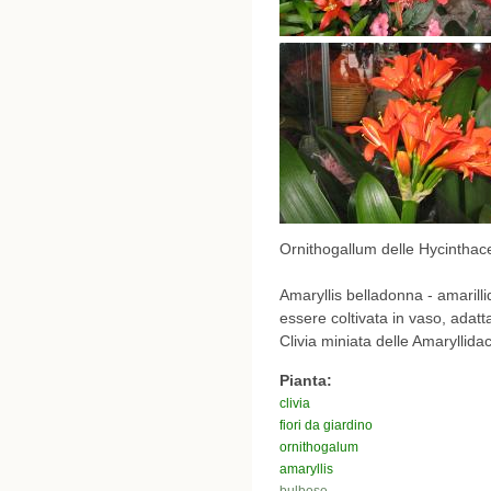
Ornithogallum delle Hycinthace
Amaryllis belladonna - amarill
essere coltivata in vaso, adatta 
Clivia miniata delle Amaryllida
Pianta:
clivia
fiori da giardino
ornithogalum
amaryllis
bulbose