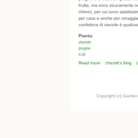
frutta, ma sono sicuramente non 
chimici, per cui sono adattissi
per casa e anche per omaggiar
confettura di visciole è qualc
Pianta:
visciole
prugne
frutti
Read more
chicotti's blog
about Frutta per confet
Copyright (c) Garden.I