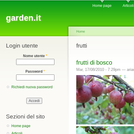
Main menu
Sk
Home page
Articoli
ma
garden.it
co
Home
Login utente
You are here
frutti
Nome utente
*
frutti di bosco
Mar, 17/08/2010 - 7:29pm —
aria
Password
*
Richiedi nuova password
Sezioni del sito
Home page
Articoli