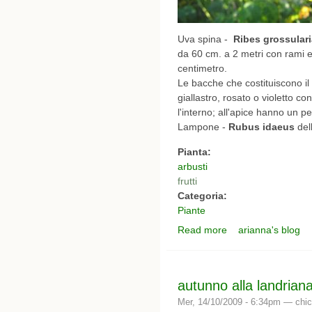
Uva spina -
Ribes grossulari
da 60 cm. a 2 metri con rami e
centimetro.
Le bacche che costituiscono il f
giallastro, rosato o violetto c
l'interno; all'apice hanno un p
Lampone -
Rubus idaeus
del
Pianta:
arbusti
frutti
Categoria:
Piante
Read more
arianna's blog
about frutti di bosco
autunno alla landriana 
Mer, 14/10/2009 - 6:34pm —
chic