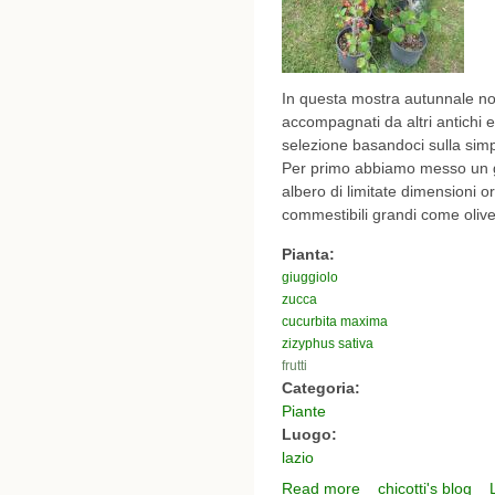
In questa mostra autunnale non
accompagnati da altri antichi 
selezione basandoci sulla simpa
Per primo abbiamo messo un g
albero di limitate dimensioni o
commestibili grandi come olive
Pianta:
giuggiolo
zucca
cucurbita maxima
zizyphus sativa
frutti
Categoria:
Piante
Luogo:
lazio
Read more
chicotti's blog
about autunno alla landr